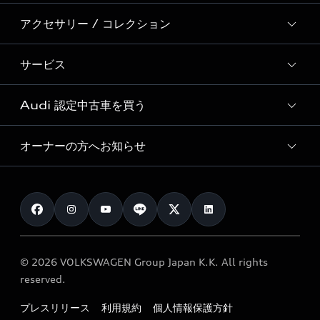
Audi Sport
新車在庫検索
アクセサリー / コレクション
モデル一覧
Formula 1®
試乗車・展示車検索
特別仕様モデル / 限定モデル
デジタルサービス
サービス
純正アクセサリー
見積り依頼
e-tronラインアップ
Audi exclusive
オンラインショップ
試乗予約
Audi 認定中古車を買う
サービス入庫予約
価格シミュレーション
Audi driving experience
Audi collection
サービスプログラム
車両比較
オーナーの方へお知らせ
Audi認定中古車
アウディナビアプリ
メンテナンス
ご購入サポート
Audi認定中古車検索
お知らせ
車検 / 定期点検
カタログ一覧
クオリティ
オーナー様向けキャンペーン
e-tronアフターサポート
保証
リコール関連情報
Audi Top Service紹介
© 2026 VOLKSWAGEN Group Japan K.K. All rights
メンテナンス
特定整備適用車一覧
reserved.
myAudi
24時間緊急サポート
リサイクル法
プレスリリース
利用規約
個人情報保護方針