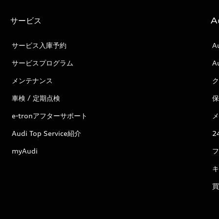
サービス
A
サービス入庫予約
A
サービスプログラム
A
メンテナンス
ク
車検 / 定期点検
保
e-tronアフターサポート
メ
Audi Top Service紹介
2
myAudi
フ
キ
買