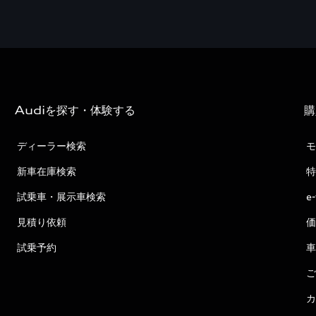
Audiを探す・体験する
購
ディーラー検索
モ
新車在庫検索
特
試乗車・展示車検索
e
見積り依頼
価
試乗予約
車
ご
カ