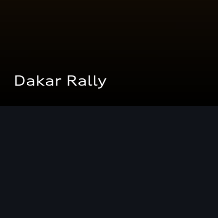
Dakar Rally
世界で最も過酷なレースへの挑戦
2022年の1月、アウディはモータースポーツの世界における
最も過酷なレース、ダカールラリーに電気駆動コンセプトを採
用した革新的なラリーカーAudi RS Q e-tronで初挑戦し、4回
のステージ優勝と合計14回の表彰台を獲得。電動モビリティ