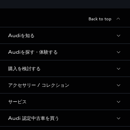
Back to top
Audiを知る
Audiを探す・体験する
Audi ブランド
Story of Progress
購入を検討する
ディーラー検索
Audi Sport
新車在庫検索
アクセサリー / コレクション
モデル一覧
Formula 1®
試乗車・展示車検索
特別仕様モデル / 限定モデル
デジタルサービス
サービス
純正アクセサリー
見積り依頼
e-tronラインアップ
Audi exclusive
オンラインショップ
試乗予約
Audi 認定中古車を買う
サービス入庫予約
価格シミュレーション
Audi driving experience
Audi collection