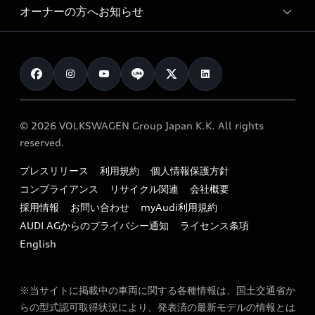
サービスプログラム
車両比較
オーナーの方へお知らせ
Audi認定中古車
アウディナビアプリ
メンテナンス
ご購入サポート
Audi認定中古車検索
お知らせ
車検 / 定期点検
カタログ一覧
クオリティ
オーナー様向けキャンペーン
e-tronアフターサポート
保証
リコール関連情報
Audi Top Service紹介
© 2026 VOLKSWAGEN Group Japan K.K. All rights
メンテナンス
特定整備適用車一覧
reserved.
myAudi
24時間緊急サポート
リサイクル法
プレスリリース
利用規約
個人情報保護方針
ファイナンス
コンプライアンス
リサイクル関連
会社概要
よくある質問（FAQ）
採用情報
お問い合わせ
myAudi利用規約
キャンペーン / イベント
AUDI AGからのプライバシー通知
ライセンス条項
買取査定
English
※当サイトに掲載中の車両に関する各種情報は、国土交通省か
らの型式認可取得状況により、発表済の最新モデルの情報とは