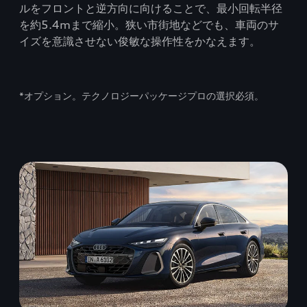
ルをフロントと逆方向に向けることで、最小回転半径
変
を約5.4mまで縮小。狭い市街地などでも、車両のサ
パ
イズを意識させない俊敏な操作性をかなえます。
度
直
動
ア
*オプション。テクノロジーパッケージプロの選択必須。