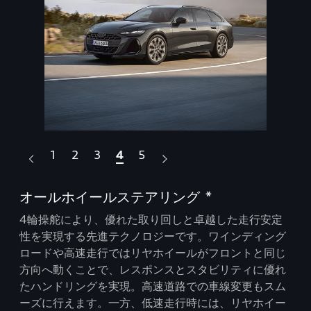
1
2
3
4
5
オールホイールステアリング *
日
移
減
4輪操舵により、優れた取り回しと卓越した走行安定
ンシ
性を実現する先進テクノロジーです。ワインディング
Au
、快
ロードや高速走行ではリヤホイールがフロントと同じ
繊
アウ
方向へ動くことで、レスポンスとスタビリティに優れ
ル
、一
たハンドリングを実現。高速道路での車線変更もスム
の
ーズに行えます。一方、低速走行時には、リヤホイー
負