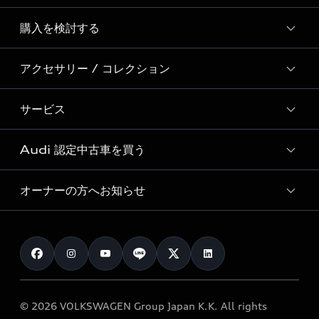
Story of Progress
購入を検討する
ディーラー検索
Audi Sport
新車在庫検索
アクセサリー / コレクション
モデル一覧
Formula 1®
試乗車・展示車検索
特別仕様モデル / 限定モデル
デジタルサービス
サービス
純正アクセサリー
見積り依頼
e-tronラインアップ
Audi exclusive
オンラインショップ
試乗予約
Audi 認定中古車を買う
サービス入庫予約
価格シミュレーション
Audi driving experience
Audi collection
サービスプログラム
車両比較
オーナーの方へお知らせ
Audi認定中古車
アウディナビアプリ
メンテナンス
ご購入サポート
Audi認定中古車検索
お知らせ
車検 / 定期点検
カタログ一覧
クオリティ
オーナー様向けキャンペーン
e-tronアフターサポート
保証
リコール関連情報
Audi Top Service紹介
© 2026 VOLKSWAGEN Group Japan K.K. All rights
メンテナンス