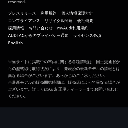
特定整備適用車一覧
reserved.
myAudi
24時間緊急サポート
リサイクル法
プレスリリース
利用規約
個人情報保護方針
ファイナンス
コンプライアンス
リサイクル関連
会社概要
よくある質問（FAQ）
採用情報
お問い合わせ
myAudi利用規約
キャンペーン / イベント
AUDI AGからのプライバシー通知
ライセンス条項
買取査定
English
※当サイトに掲載中の車両に関する各種情報は、国土交通省か
らの型式認可取得状況により、発表済の最新モデルの情報とは
異なる場合がございます。あらかじめご了承ください。
※最新モデルの販売開始時期は、販売店によって異なる場合が
ございます。詳しくはAudi 正規ディーラーまでお問い合わせ
ください。