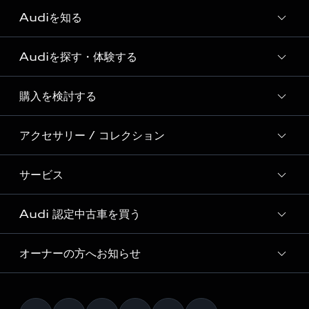
Audiを知る
Audiを探す・体験する
Audi ブランド
Story of Progress
購入を検討する
ディーラー検索
Audi Sport
新車在庫検索
アクセサリー / コレクション
モデル一覧
Formula 1®
試乗車・展示車検索
特別仕様モデル / 限定モデル
デジタルサービス
サービス
純正アクセサリー
見積もり依頼
e-tronラインアップ
Audi exclusive
オンラインショップ
試乗予約
Audi 認定中古車を買う
サービス入庫予約
価格シミュレーション
Audi driving experience
Audi collection
サービスプログラム
車両比較
オーナーの方へお知らせ
Audi認定中古車
アウディナビアプリ
メンテナンス
ご購入サポート
Audi認定中古車検索
お知らせ
車検 / 定期点検
カタログ一覧