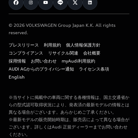
クオリティ
オーナー様向けキャンペーン
e-tronアフターサポート
保証
リコール関連情報
Audi Top Service紹介
© 2026 VOLKSWAGEN Group Japan K.K. All rights
メンテナンス
特定整備適用車一覧
reserved.
myAudi
24時間緊急サポート
リサイクル法
プレスリリース
利用規約
個人情報保護方針
ファイナンス
コンプライアンス
リサイクル関連
会社概要
よくある質問（FAQ）
採用情報
お問い合わせ
myAudi利用規約
キャンペーン / イベント
AUDI AGからのプライバシー通知
ライセンス条項
買取査定
English
※当サイトに掲載中の車両に関する各種情報は、国土交通省か
らの型式認可取得状況により、発表済の最新モデルの情報とは
異なる場合がございます。あらかじめご了承ください。
※最新モデルの販売開始時期は、販売店によって異なる場合が
ございます。詳しくはAudi 正規ディーラーまでお問い合わせ
ください。