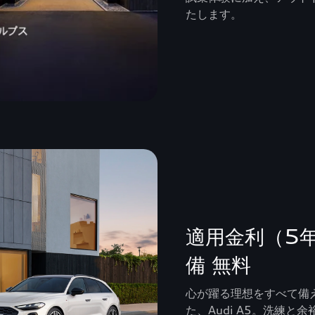
たします。
適用金利（5年
備 無料
心が躍る理想をすべて備えた
た、Audi A5。洗練