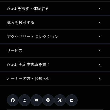
Audiを探す・体験する
Audi ブランド
Story of Progress
購入を検討する
ディーラー検索
Audi Sport
新車在庫検索
アクセサリー / コレクション
モデル一覧
Formula 1®
試乗車・展示車検索
特別仕様モデル / 限定モデル
デジタルサービス
サービス
純正アクセサリー
見積り依頼
e-tronラインアップ
Audi exclusive
オンラインショップ
試乗予約
Audi 認定中古車を買う
サービス入庫予約
価格シミュレーション
Audi driving experience
Audi collection
サービスプログラム
車両比較
オーナーの方へお知らせ
Audi認定中古車
アウディナビアプリ
メンテナンス
ご購入サポート
Audi認定中古車検索
お知らせ
車検 / 定期点検
カタログ一覧
クオリティ
オーナー様向けキャンペーン
e-tronアフターサポート
保証