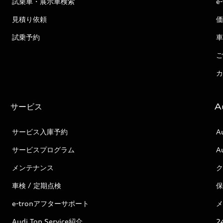
試乗車・展示車検索
e
見積り依頼
価
試乗予約
車
ご
カ
サービス
A
サービス入庫予約
A
サービスプログラム
A
メンテナンス
ク
車検 / 定期点検
保
e-tronアフターサポート
メ
Audi Top Service紹介
2