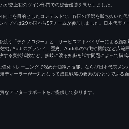
チームが史上初のツイン部門での総合優勝を果たしました。
クオリティ向上を目的としたコンテストで、各国の予選を勝ち抜いた
シップでは29か国から57チームが参加しました。日本代表チ
整備技術を競う「テクノロジー」と、サービスアドバイザーによる
ます。競技はAudiのブランド、歴史、Audi車の特徴や機能な
決する実技試験など、多岐に渡る知識を試す問題によって構成
ぶ強化トレーニングで深めた知識と技能、ならび日本代表メン
i正規ディーラーが一丸となって成長戦略の要素のひとつである
品質なアフターサポートをご提供して参ります。