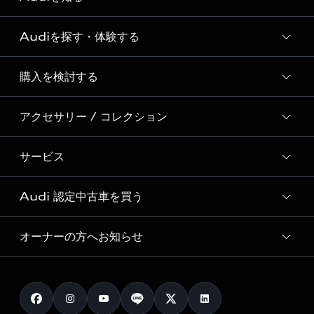
Audiを探す・体験する
Audi ブランド
Story of Progress
購入を検討する
ディーラー検索
Audi Sport
新車在庫検索
アクセサリー / コレクション
モデル一覧
Formula 1®
試乗車・展示車検索
特別仕様モデル / 限定モデル
デジタルサービス
サービス
純正アクセサリー
見積もり依頼
e-tronラインアップ
Audi exclusive
オンラインショップ
試乗予約
Audi 認定中古車を買う
サービス入庫予約
価格シミュレーション
Audi driving experience
Audi collection
サービスプログラム
車両比較
オーナーの方へお知らせ
Audi認定中古車
アウディナビアプリ
メンテナンス
ご購入サポート
Audi認定中古車検索
お知らせ
車検 / 定期点検
カタログ一覧
クオリティ
オーナー様向けキャンペーン
e-tronアフターサポート