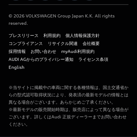
保証
リコール関連情報
Audi Top Service紹介
© 2026 VOLKSWAGEN Group Japan K.K. All rights
メンテナンス
特定整備適用車一覧
reserved.
myAudi
24時間緊急サポート
リサイクル法
プレスリリース
利用規約
個人情報保護方針
ファイナンス
コンプライアンス
リサイクル関連
会社概要
よくある質問（FAQ）
採用情報
お問い合わせ
myAudi利用規約
キャンペーン / イベント
AUDI AGからのプライバシー通知
ライセンス条項
買取査定
English
※当サイトに掲載中の車両に関する各種情報は、国土交通省か
らの型式認可取得状況により、発表済の最新モデルの情報とは
異なる場合がございます。あらかじめご了承ください。
※最新モデルの販売開始時期は、販売店によって異なる場合が
ございます。詳しくはAudi 正規ディーラーまでお問い合わせ
ください。