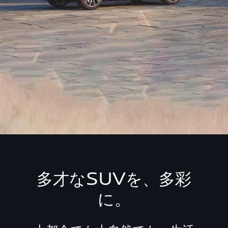
多才なSUVを、多彩
に。