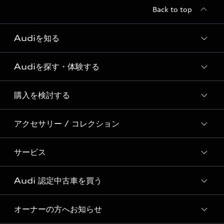
Back to top
Audiを知る
Audiを探す・体験する
Audi ブランド
Story of Progress
購入を検討する
ディーラー検索
Audi Sport
新車在庫検索
アクセサリー / コレクション
モデル一覧
Formula 1®
試乗車・展示車検索
特別仕様モデル / 限定モデル
デジタルサービス
サービス
純正アクセサリー
見積り依頼
e-tronラインアップ
Audi exclusive
オンラインショップ
試乗予約
Audi 認定中古車を買う
サービス入庫予約
価格シミュレーション
Audi driving experience
Audi collection
サービスプログラム
車両比較
オーナーの方へお知らせ
Audi認定中古車
アウディナビアプリ