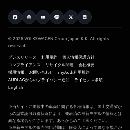
メンテナンス
ご購入サポート
Audi認定中古車検索
お知らせ
車検 / 定期点検
カタログ一覧
クオリティ
オーナー様向けキャンペーン
e-tronアフターサポート
保証
リコール関連情報
Audi Top Service紹介
© 2026 VOLKSWAGEN Group Japan K.K. All rights
メンテナンス
特定整備適用車一覧
reserved.
myAudi
24時間緊急サポート
リサイクル法
プレスリリース
利用規約
個人情報保護方針
ファイナンス
コンプライアンス
リサイクル関連
会社概要
よくある質問（FAQ）
採用情報
お問い合わせ
myAudi利用規約
キャンペーン / イベント
AUDI AGからのプライバシー通知
ライセンス条項
買取査定
English
※当サイトに掲載中の車両に関する各種情報は、国土交通省か
らの型式認可取得状況により、発表済の最新モデルの情報とは
異なる場合がございます。あらかじめご了承ください。
※最新モデルの販売開始時期は、販売店によって異なる場合が