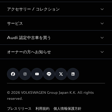
Audi Sport
新車在庫検索
アクセサリー / コレクション
モデル一覧
Formula 1®
試乗車・展示車検索
特別仕様モデル / 限定モデル
デジタルサービス
サービス
純正アクセサリー
見積り依頼
e-tronラインアップ
Audi exclusive
オンラインショップ
試乗予約
Audi 認定中古車を買う
サービス入庫予約
価格シミュレーション
Audi driving experience
Audi collection
サービスプログラム
車両比較
オーナーの方へお知らせ
Audi認定中古車
アウディナビアプリ
メンテナンス
ご購入サポート
Audi認定中古車検索
お知らせ
車検 / 定期点検
カタログ一覧
クオリティ
オーナー様向けキャンペーン
e-tronアフターサポート
保証
リコール関連情報
Audi Top Service紹介
© 2026 VOLKSWAGEN Group Japan K.K. All rights
メンテナンス
特定整備適用車一覧
reserved.
myAudi
24時間緊急サポート
リサイクル法
プレスリリース
利用規約
個人情報保護方針