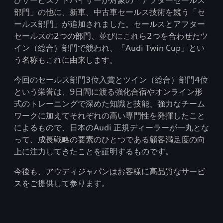
びサービスアドバイザーが対象の「アフターセールス
部門」の他に、新車、中古車セールス技術を競う「セ
ールス部門」が追加されました。セールスとアフター
セールスの2つの部門、並びにこれら2つを合わせたツ
イン（総合）部門で競われ、「Audi Twin Cup」とい
う名称もこれに由来します。
今回のセールス部門3位入賞とツイン（総合）部門4位
という栄誉は、9日間に渡る強化合宿やオンライン形
式のトレーニングで深めた知識と技能、強力なチーム
ワークに加えてそれぞれの高い専門性を発揮したこと
によるもので、日本のAudi 正規ディーラーが一丸とな
って、成長戦略の要素のひとつである顧客満足度の向
上に注力してきたことを証明するものです。
今後も、アウディジャパンはお客様に高品質なサービ
スをご提供して参ります。