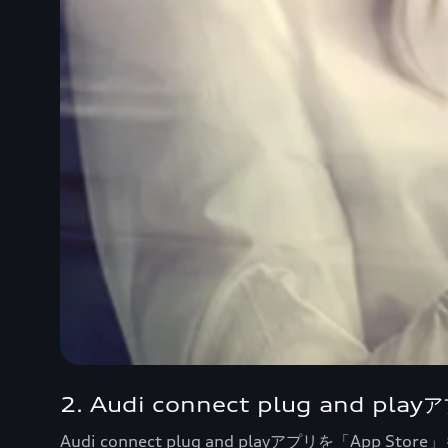
2. Audi connect plug and p
Audi connect plug and playアプリを「App S