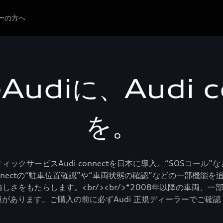
ーの方へ
udiに、Audi c
を。
ィックサービスAudi connectを日本に導入。“SOSコ
nectの“駐車位置確認”や“車両状態の確認”などの一部機能を追加で設定
らします。<br/><br/>*2008年以降の車両、一部車両を除く。<
があります。ご購入の前に必ずAudi 正規ディーラーでご確