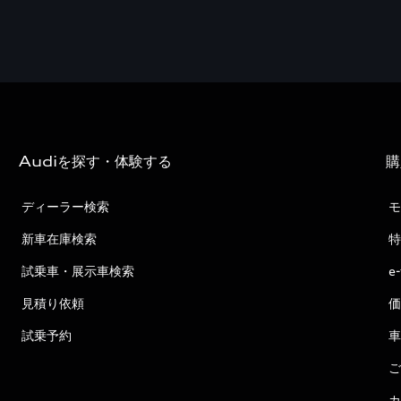
Audiを探す・体験する
購
ディーラー検索
モ
新車在庫検索
特
試乗車・展示車検索
e
見積り依頼
価
試乗予約
車
ご
カ