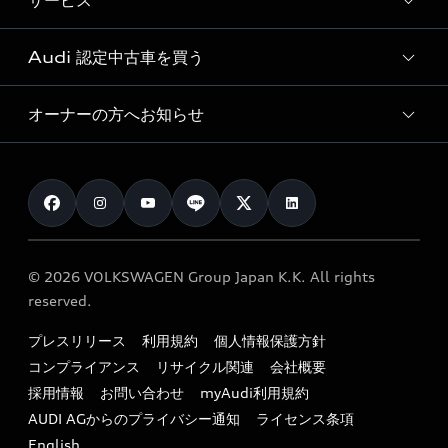
サービス
純正アクセサリー
見積り依頼
e-tronラインアップ
Audi exclusive
オンラインショップ
試乗予約
Audi 認定中古車を買う
サービス入庫予約
価格シミュレーション
Audi driving experience
Audi collection
サービスプログラム
車両比較
オーナーの方へお知らせ
Audi認定中古車
アウディナビアプリ
メンテナンス
ご購入サポート
Audi認定中古車検索
お知らせ
車検 / 定期点検
カタログ一覧
クオリティ
オーナー様向けキャンペーン
e-tronアフターサポート
保証
リコール関連情報
Audi Top Service紹介
© 2026 VOLKSWAGEN Group Japan K.K. All rights
メンテナンス
特定整備適用車一覧
reserved.
myAudi
24時間緊急サポート
リサイクル法
プレスリリース
利用規約
個人情報保護方針
ファイナンス
コンプライアンス
リサイクル関連
会社概要
よくある質問（FAQ）
採用情報
お問い合わせ
myAudi利用規約
キャンペーン / イベント
AUDI AGからのプライバシー通知
ライセンス条項
買取査定
English