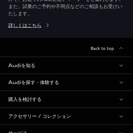
また、試乗のご予約や不明点などのご相談もお受けい
たします。
詳しくはこちら
Back to top
Audiを知る
Audiを探す・体験する
Audi ブランド
Story of Progress
購入を検討する
ディーラー検索
Audi Sport
新車在庫検索
アクセサリー / コレクション
モデル一覧
Formula 1®
試乗車・展示車検索
特別仕様モデル / 限定モデル
デジタルサービス