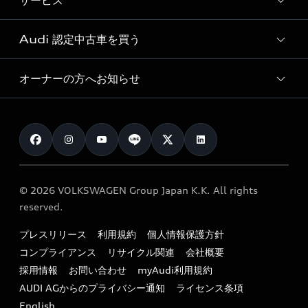
サービス
純正アクセサリー
見積り依頼
e-tronラインアップ
Audi exclusive
オンラインショップ
試乗予約
Audi 認定中古車を買う
サービス入庫予約
価格シミュレーション
Audi driving experience
Audi collection
サービスプログラム
車両比較
オーナーの方へお知らせ
Audi認定中古車
アウディナビアプリ
メンテナンス
ご購入サポート
Audi認定中古車検索
お知らせ
車検 / 定期点検
カタログ一覧
クオリティ
オーナー様向けキャンペーン
e-tronアフターサポート
保証
リコール関連情報
Audi Top Service紹介
© 2026 VOLKSWAGEN Group Japan K.K. All rights
メンテナンス
特定整備適用車一覧
reserved.
myAudi
24時間緊急サポート
リサイクル法
プレスリリース
利用規約
個人情報保護方針
ファイナンス
コンプライアンス
リサイクル関連
会社概要
よくある質問（FAQ）
採用情報
お問い合わせ
myAudi利用規約
キャンペーン / イベント
AUDI AGからのプライバシー通知
ライセンス条項
買取査定
English