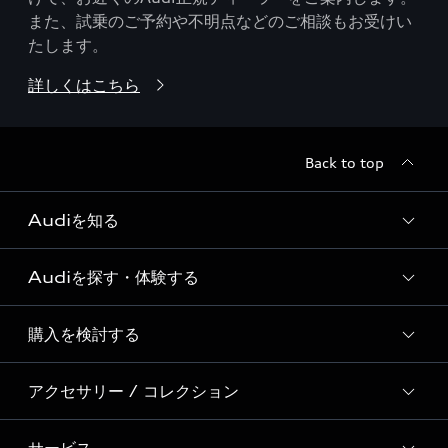
また、試乗のご予約や不明点などのご相談もお受けい
たします。
詳しくはこちら
Back to top
Audiを知る
Audiを探す・体験する
Audi ブランド
Story of Progress
購入を検討する
ディーラー検索
Audi Sport
新車在庫検索
アクセサリー / コレクション
モデル一覧
Formula 1®
試乗車・展示車検索
特別仕様モデル / 限定モデル
デジタルサービス