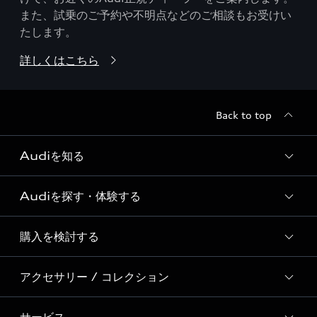
また、試乗のご予約や不明点などのご相談もお受けい
たします。
詳しくはこちら
Back to top
Audiを知る
Audiを探す・体験する
Audi ブランド
Story of Progress
購入を検討する
ディーラー検索
Audi Sport
新車在庫検索
アクセサリー / コレクション
モデル一覧
Formula 1®
試乗車・展示車検索
特別仕様モデル / 限定モデル
デジタルサービス