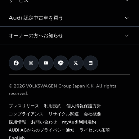
サービス
純正アクセサリー
見積り依頼
e-tronラインアップ
Audi exclusive
オンラインショップ
試乗予約
Audi 認定中古車を買う
サービス入庫予約
価格シミュレーション
Audi driving experience
Audi collection
サービスプログラム
車両比較
オーナーの方へお知らせ
Audi認定中古車
アウディナビアプリ
メンテナンス
ご購入サポート
Audi認定中古車検索
お知らせ
車検 / 定期点検
カタログ一覧
クオリティ
オーナー様向けキャンペーン
e-tronアフターサポート
保証
リコール関連情報
Audi Top Service紹介
© 2026 VOLKSWAGEN Group Japan K.K. All rights
メンテナンス
特定整備適用車一覧
reserved.
myAudi
24時間緊急サポート
リサイクル法
プレスリリース
利用規約
個人情報保護方針
ファイナンス
コンプライアンス
リサイクル関連
会社概要
よくある質問（FAQ）
採用情報
お問い合わせ
myAudi利用規約
キャンペーン / イベント
AUDI AGからのプライバシー通知
ライセンス条項
買取査定
English