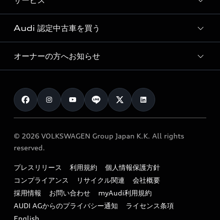
サービス
純正アクセサリー
見積り依頼
e-tronラインアップ
Audi exclusive
オンラインショップ
試乗予約
Audi 認定中古車を買う
サービス入庫予約
価格シミュレーション
Audi driving experience
Audi collection
サービスプログラム
車両比較
オーナーの方へお知らせ
Audi認定中古車
アウディナビアプリ
メンテナンス
ご購入サポート
Audi認定中古車検索
お知らせ
車検 / 定期点検
カタログ一覧
クオリティ
オーナー様向けキャンペーン
e-tronアフターサポート
保証
リコール関連情報
Audi Top Service紹介
© 2026 VOLKSWAGEN Group Japan K.K. All rights
メンテナンス
特定整備適用車一覧
reserved.
myAudi
24時間緊急サポート
リサイクル法
プレスリリース
利用規約
個人情報保護方針
ファイナンス
コンプライアンス
リサイクル関連
会社概要
よくある質問（FAQ）
採用情報
お問い合わせ
myAudi利用規約
キャンペーン / イベント
AUDI AGからのプライバシー通知
ライセンス条項
買取査定
English