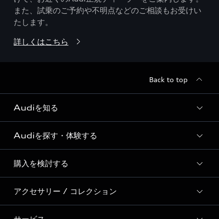
また、試乗のご予約や不明点などのご相談もお受けい
たします。
詳しくはこちら
Back to top
Audiを知る
Audiを探す・体験する
Audi ブランド
Story of Progress
購入を検討する
ディーラー検索
Audi Sport
新車在庫検索
アクセサリー / コレクション
モデル一覧
Formula 1®
試乗車・展示車検索
特別仕様モデル / 限定モデル
デジタルサービス