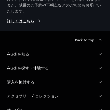
また、試乗のご予約や不明点などのご相談もお受けい
たします。
詳しくはこちら
Back to top
Audiを知る
Audiを探す・体験する
Audi ブランド
Story of Progress
購入を検討する
ディーラー検索
Audi Sport
新車在庫検索
アクセサリー / コレクション
モデル一覧
Formula 1®
試乗車・展示車検索
特別仕様モデル / 限定モデル
デジタルサービス