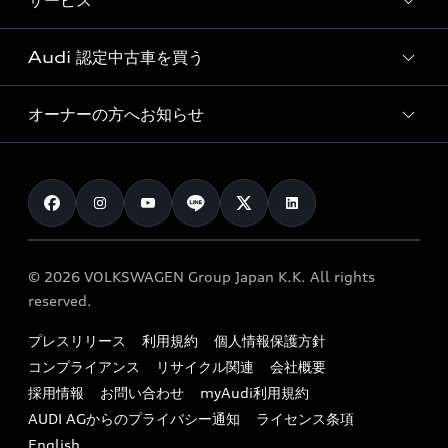
サービス
純正アクセサリー
見積り依頼
e-tronラインアップ
Audi exclusive
オンラインショップ
試乗予約
Audi 認定中古車を買う
サービス入庫予約
価格シミュレーション
Audi driving experience
Audi collection
サービスプログラム
車両比較
オーナーの方へお知らせ
Audi認定中古車
アウディナビアプリ
メンテナンス
ご購入サポート
Audi認定中古車検索
お知らせ
車検 / 定期点検
カタログ一覧
クオリティ
オーナー様向けキャンペーン
e-tronアフターサポート
保証
リコール関連情報
Audi Top Service紹介
© 2026 VOLKSWAGEN Group Japan K.K. All rights
メンテナンス
特定整備適用車一覧
reserved.
myAudi
24時間緊急サポート
リサイクル法
プレスリリース
利用規約
個人情報保護方針
ファイナンス
コンプライアンス
リサイクル関連
会社概要
よくある質問（FAQ）
採用情報
お問い合わせ
myAudi利用規約
キャンペーン / イベント
AUDI AGからのプライバシー通知
ライセンス条項
買取査定
English