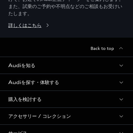
また、試乗のご予約や不明点などのご相談もお受けい
たします。
詳しくはこちら
Back to top
Audiを知る
Audiを探す・体験する
Audi ブランド
Story of Progress
購入を検討する
ディーラー検索
Audi Sport
新車在庫検索
アクセサリー / コレクション
モデル一覧
Formula 1®
試乗車・展示車検索
特別仕様モデル / 限定モデル
デジタルサービス