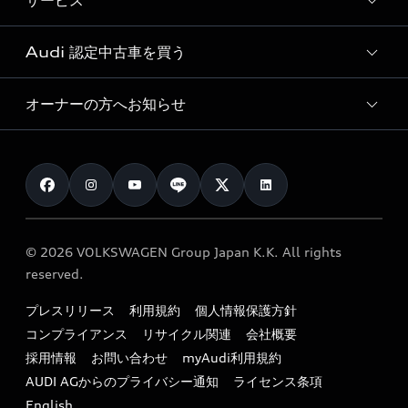
サービス
純正アクセサリー
見積り依頼
e-tronラインアップ
Audi exclusive
オンラインショップ
試乗予約
Audi 認定中古車を買う
サービス入庫予約
価格シミュレーション
Audi driving experience
Audi collection
サービスプログラム
車両比較
オーナーの方へお知らせ
Audi認定中古車
アウディナビアプリ
メンテナンス
ご購入サポート
Audi認定中古車検索
お知らせ
車検 / 定期点検
カタログ一覧
クオリティ
オーナー様向けキャンペーン
e-tronアフターサポート
保証
リコール関連情報
Audi Top Service紹介
© 2026 VOLKSWAGEN Group Japan K.K. All rights
メンテナンス
特定整備適用車一覧
reserved.
myAudi
24時間緊急サポート
リサイクル法
プレスリリース
利用規約
個人情報保護方針
ファイナンス
コンプライアンス
リサイクル関連
会社概要
よくある質問（FAQ）
採用情報
お問い合わせ
myAudi利用規約
キャンペーン / イベント
AUDI AGからのプライバシー通知
ライセンス条項
買取査定
English