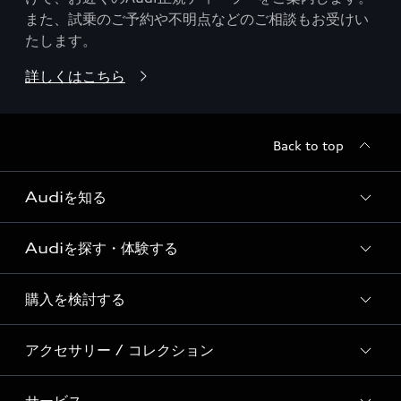
また、試乗のご予約や不明点などのご相談もお受けい
たします。
詳しくはこちら
Back to top
Audiを知る
Audiを探す・体験する
Audi ブランド
Story of Progress
購入を検討する
ディーラー検索
Audi Sport
新車在庫検索
アクセサリー / コレクション
モデル一覧
Formula 1®
試乗車・展示車検索
特別仕様モデル / 限定モデル
デジタルサービス