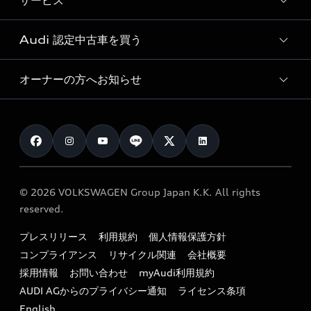
サービス
純正アクセサリー
見積り依頼
e-tronラインアップ
Audi exclusive
オンラインショップ
試乗予約
Audi 認定中古車を買う
サービス入庫予約
価格シミュレーション
Audi driving experience
Audi collection
サービスプログラム
車両比較
オーナーの方へお知らせ
Audi認定中古車
アウディナビアプリ
メンテナンス
ご購入サポート
Audi認定中古車検索
お知らせ
車検 / 定期点検
カタログ一覧
クオリティ
オーナー様向けキャンペーン
e-tronアフターサポート
保証
リコール関連情報
Audi Top Service紹介
© 2026 VOLKSWAGEN Group Japan K.K. All rights
メンテナンス
特定整備適用車一覧
reserved.
myAudi
24時間緊急サポート
リサイクル法
プレスリリース
利用規約
個人情報保護方針
ファイナンス
コンプライアンス
リサイクル関連
会社概要
よくある質問（FAQ）
採用情報
お問い合わせ
myAudi利用規約
キャンペーン / イベント
AUDI AGからのプライバシー通知
ライセンス条項
買取査定
English