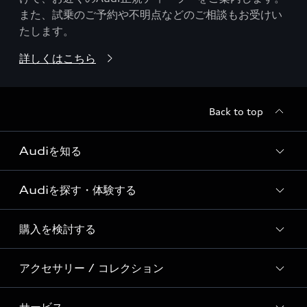
また、試乗のご予約や不明点などのご相談もお受けい
たします。
詳しくはこちら
Back to top
Audiを知る
Audiを探す・体験する
Audi ブランド
Story of Progress
購入を検討する
ディーラー検索
Audi Sport
新車在庫検索
アクセサリー / コレクション
モデル一覧
Formula 1®
試乗車・展示車検索
特別仕様モデル / 限定モデル
デジタルサービス