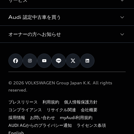
サービス
純正アクセサリー
見積り依頼
e-tronラインアップ
Audi exclusive
オンラインショップ
試乗予約
Audi 認定中古車を買う
サービス入庫予約
価格シミュレーション
Audi driving experience
Audi collection
サービスプログラム
車両比較
オーナーの方へお知らせ
Audi認定中古車
アウディナビアプリ
メンテナンス
ご購入サポート
Audi認定中古車検索
お知らせ
車検 / 定期点検
カタログ一覧
クオリティ
オーナー様向けキャンペーン
e-tronアフターサポート
保証
リコール関連情報
Audi Top Service紹介
© 2026 VOLKSWAGEN Group Japan K.K. All rights
メンテナンス
特定整備適用車一覧
reserved.
myAudi
24時間緊急サポート
リサイクル法
プレスリリース
利用規約
個人情報保護方針
ファイナンス
コンプライアンス
リサイクル関連
会社概要
よくある質問（FAQ）
採用情報
お問い合わせ
myAudi利用規約
キャンペーン / イベント
AUDI AGからのプライバシー通知
ライセンス条項
買取査定
English