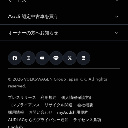
サービス
純正アクセサリー
見積り依頼
e-tronラインアップ
Audi exclusive
オンラインショップ
試乗予約
Audi 認定中古車を買う
サービス入庫予約
価格シミュレーション
Audi driving experience
Audi collection
サービスプログラム
車両比較
オーナーの方へお知らせ
Audi認定中古車
アウディナビアプリ
メンテナンス
ご購入サポート
Audi認定中古車検索
お知らせ
車検 / 定期点検
カタログ一覧
クオリティ
オーナー様向けキャンペーン
e-tronアフターサポート
保証
リコール関連情報
Audi Top Service紹介
© 2026 VOLKSWAGEN Group Japan K.K. All rights
メンテナンス
特定整備適用車一覧
reserved.
myAudi
24時間緊急サポート
リサイクル法
プレスリリース
利用規約
個人情報保護方針
ファイナンス
コンプライアンス
リサイクル関連
会社概要
よくある質問（FAQ）
採用情報
お問い合わせ
myAudi利用規約
キャンペーン / イベント
AUDI AGからのプライバシー通知
ライセンス条項
買取査定
English