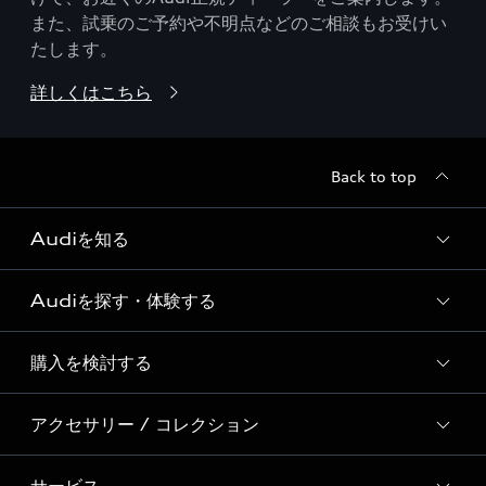
また、試乗のご予約や不明点などのご相談もお受けい
たします。
詳しくはこちら
Back to top
Audiを知る
Audiを探す・体験する
Audi ブランド
Story of Progress
購入を検討する
ディーラー検索
Audi Sport
新車在庫検索
アクセサリー / コレクション
モデル一覧
Formula 1®
試乗車・展示車検索
特別仕様モデル / 限定モデル
デジタルサービス