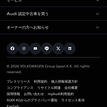
サービス
純正アクセサリー
見積り依頼
e-tronラインアップ
Audi exclusive
オンラインショップ
試乗予約
Audi 認定中古車を買う
サービス入庫予約
価格シミュレーション
Audi driving experience
Audi collection
サービスプログラム
車両比較
オーナーの方へお知らせ
Audi認定中古車
アウディナビアプリ
メンテナンス
ご購入サポート
Audi認定中古車検索
お知らせ
車検 / 定期点検
カタログ一覧
クオリティ
オーナー様向けキャンペーン
e-tronアフターサポート
保証
リコール関連情報
Audi Top Service紹介
© 2026 VOLKSWAGEN Group Japan K.K. All rights
メンテナンス
特定整備適用車一覧
reserved.
myAudi
24時間緊急サポート
リサイクル法
プレスリリース
利用規約
個人情報保護方針
ファイナンス
コンプライアンス
リサイクル関連
会社概要
よくある質問（FAQ）
採用情報
お問い合わせ
myAudi利用規約
キャンペーン / イベント
AUDI AGからのプライバシー通知
ライセンス条項
買取査定
English