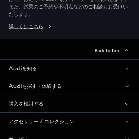
また、試乗のご予約や不明点などのご相談もお受けい
たします。
詳しくはこちら
Back to top
Audiを知る
Audiを探す・体験する
Audi ブランド
Story of Progress
購入を検討する
ディーラー検索
Audi Sport
新車在庫検索
アクセサリー / コレクション
モデル一覧
Formula 1®
試乗車・展示車検索
特別仕様モデル / 限定モデル
デジタルサービス