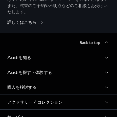
また、試乗のご予約や不明点などのご相談もお受けい
たします。
詳しくはこちら
Back to top
Audiを知る
Audiを探す・体験する
Audi ブランド
Story of Progress
購入を検討する
ディーラー検索
Audi Sport
新車在庫検索
アクセサリー / コレクション
モデル一覧
Formula 1®
試乗車・展示車検索
特別仕様モデル / 限定モデル
デジタルサービス