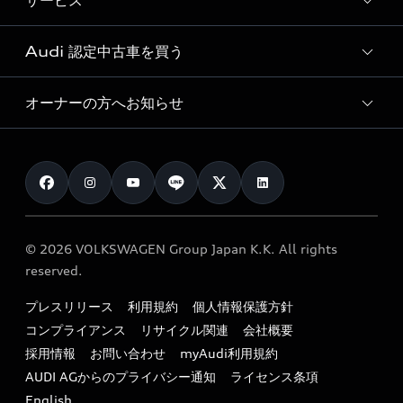
サービス
純正アクセサリー
見積り依頼
e-tronラインアップ
Audi exclusive
オンラインショップ
試乗予約
Audi 認定中古車を買う
サービス入庫予約
価格シミュレーション
Audi driving experience
Audi collection
サービスプログラム
車両比較
オーナーの方へお知らせ
Audi認定中古車
アウディナビアプリ
メンテナンス
ご購入サポート
Audi認定中古車検索
お知らせ
車検 / 定期点検
カタログ一覧
クオリティ
オーナー様向けキャンペーン
e-tronアフターサポート
保証
リコール関連情報
Audi Top Service紹介
© 2026 VOLKSWAGEN Group Japan K.K. All rights
メンテナンス
特定整備適用車一覧
reserved.
myAudi
24時間緊急サポート
リサイクル法
プレスリリース
利用規約
個人情報保護方針
ファイナンス
コンプライアンス
リサイクル関連
会社概要
よくある質問（FAQ）
採用情報
お問い合わせ
myAudi利用規約
キャンペーン / イベント
AUDI AGからのプライバシー通知
ライセンス条項
買取査定
English