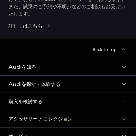
また、試乗のご予約や不明点などのご相談もお受けい
たします。
詳しくはこちら
Back to top
Audiを知る
Audiを探す・体験する
Audi ブランド
Story of Progress
購入を検討する
ディーラー検索
Audi Sport
新車在庫検索
アクセサリー / コレクション
モデル一覧
Formula 1®
試乗車・展示車検索
特別仕様モデル / 限定モデル
デジタルサービス