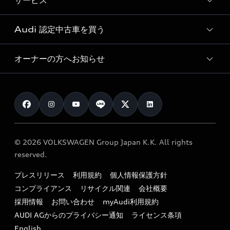
サービス
純正アクセサリー
見積り依頼
e-tronラインアップ
Audi exclusive
オンラインショップ
試乗予約
Audi 認定中古車を買う
サービス入庫予約
価格シミュレーション
Audi driving experience
Audi collection
サービスプログラム
車両比較
オーナーの方へお知らせ
Audi認定中古車
アウディナビアプリ
メンテナンス
ご購入サポート
Audi認定中古車検索
お知らせ
車検 / 定期点検
カタログ一覧
クオリティ
オーナー様向けキャンペーン
e-tronアフターサポート
保証
リコール関連情報
Audi Top Service紹介
© 2026 VOLKSWAGEN Group Japan K.K. All rights
メンテナンス
特定整備適用車一覧
reserved.
myAudi
24時間緊急サポート
リサイクル法
プレスリリース
利用規約
個人情報保護方針
ファイナンス
コンプライアンス
リサイクル関連
会社概要
よくある質問（FAQ）
採用情報
お問い合わせ
myAudi利用規約
キャンペーン / イベント
AUDI AGからのプライバシー通知
ライセンス条項
買取査定
English