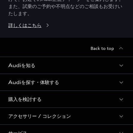
また、試乗のご予約や不明点などのご相談もお受けい
たします。
詳しくはこちら
Back to top
Audiを知る
Audiを探す・体験する
Audi ブランド
Story of Progress
購入を検討する
ディーラー検索
Audi Sport
新車在庫検索
アクセサリー / コレクション
モデル一覧
Formula 1®
試乗車・展示車検索
特別仕様モデル / 限定モデル
デジタルサービス