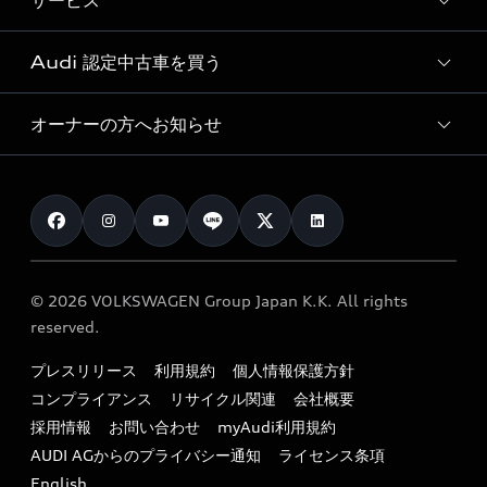
サービス
純正アクセサリー
見積り依頼
e-tronラインアップ
Audi exclusive
オンラインショップ
試乗予約
Audi 認定中古車を買う
サービス入庫予約
価格シミュレーション
Audi driving experience
Audi collection
サービスプログラム
車両比較
オーナーの方へお知らせ
Audi認定中古車
アウディナビアプリ
メンテナンス
ご購入サポート
Audi認定中古車検索
お知らせ
車検 / 定期点検
カタログ一覧
クオリティ
オーナー様向けキャンペーン
e-tronアフターサポート
保証
リコール関連情報
Audi Top Service紹介
© 2026 VOLKSWAGEN Group Japan K.K. All rights
メンテナンス
特定整備適用車一覧
reserved.
myAudi
24時間緊急サポート
リサイクル法
プレスリリース
利用規約
個人情報保護方針
ファイナンス
コンプライアンス
リサイクル関連
会社概要
よくある質問（FAQ）
採用情報
お問い合わせ
myAudi利用規約
キャンペーン / イベント
AUDI AGからのプライバシー通知
ライセンス条項
買取査定
English