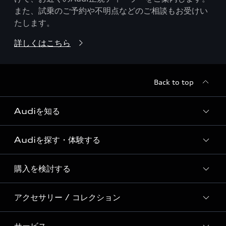
また、試乗のご予約や不明点などのご相談もお受けい
たします。
詳しくはこちら
Back to top
Audiを知る
Audiを探す・体験する
Audi ブランド
Story of Progress
購入を検討する
ディーラー検索
Audi Sport
新車在庫検索
アクセサリー / コレクション
モデル一覧
Formula 1®
試乗車・展示車検索
特別仕様モデル / 限定モデル
デジタルサービス