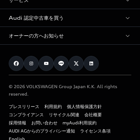
サービス
純正アクセサリー
見積り依頼
e-tronラインアップ
Audi exclusive
オンラインショップ
試乗予約
Audi 認定中古車を買う
サービス入庫予約
価格シミュレーション
Audi driving experience
Audi collection
サービスプログラム
車両比較
オーナーの方へお知らせ
Audi認定中古車
アウディナビアプリ
メンテナンス
ご購入サポート
Audi認定中古車検索
お知らせ
車検 / 定期点検
カタログ一覧
クオリティ
オーナー様向けキャンペーン
e-tronアフターサポート
保証
リコール関連情報
Audi Top Service紹介
© 2026 VOLKSWAGEN Group Japan K.K. All rights
メンテナンス
特定整備適用車一覧
reserved.
myAudi
24時間緊急サポート
リサイクル法
プレスリリース
利用規約
個人情報保護方針
ファイナンス
コンプライアンス
リサイクル関連
会社概要
よくある質問（FAQ）
採用情報
お問い合わせ
myAudi利用規約
キャンペーン / イベント
AUDI AGからのプライバシー通知
ライセンス条項
買取査定
English