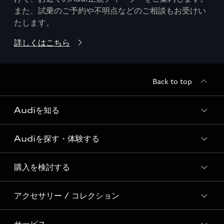
また、試乗のご予約や不明点などのご相談もお受けい
たします。
詳しくはこちら
Back to top
Audiを知る
Audiを探す・体験する
Audi ブランド
Story of Progress
購入を検討する
ディーラー検索
Audi Sport
新車在庫検索
アクセサリー / コレクション
モデル一覧
Formula 1®
試乗車・展示車検索
特別仕様モデル / 限定モデル
デジタルサービス