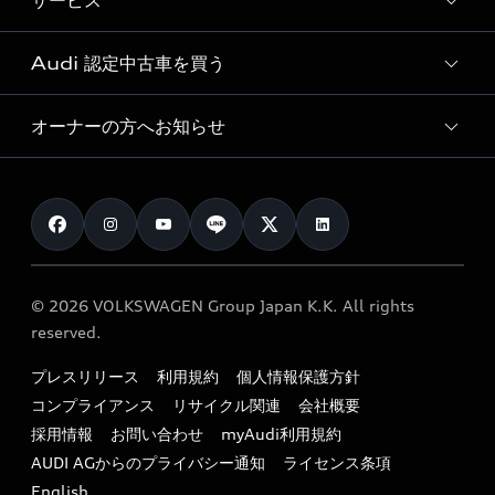
サービス
純正アクセサリー
見積り依頼
e-tronラインアップ
Audi exclusive
オンラインショップ
試乗予約
Audi 認定中古車を買う
サービス入庫予約
価格シミュレーション
Audi driving experience
Audi collection
サービスプログラム
車両比較
オーナーの方へお知らせ
Audi認定中古車
アウディナビアプリ
メンテナンス
ご購入サポート
Audi認定中古車検索
お知らせ
車検 / 定期点検
カタログ一覧
クオリティ
オーナー様向けキャンペーン
e-tronアフターサポート
保証
リコール関連情報
Audi Top Service紹介
© 2026 VOLKSWAGEN Group Japan K.K. All rights
メンテナンス
特定整備適用車一覧
reserved.
myAudi
24時間緊急サポート
リサイクル法
プレスリリース
利用規約
個人情報保護方針
ファイナンス
コンプライアンス
リサイクル関連
会社概要
よくある質問（FAQ）
採用情報
お問い合わせ
myAudi利用規約
キャンペーン / イベント
AUDI AGからのプライバシー通知
ライセンス条項
買取査定
English