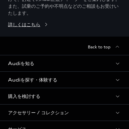
また、試乗のご予約や不明点などのご相談もお受けい
たします。
詳しくはこちら
Back to top
Audiを知る
Audiを探す・体験する
Audi ブランド
Story of Progress
購入を検討する
ディーラー検索
Audi Sport
新車在庫検索
アクセサリー / コレクション
モデル一覧
Formula 1®
試乗車・展示車検索
特別仕様モデル / 限定モデル
デジタルサービス