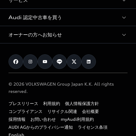
サービス
純正アクセサリー
見積り依頼
e-tronラインアップ
Audi exclusive
オンラインショップ
試乗予約
Audi 認定中古車を買う
サービス入庫予約
価格シミュレーション
Audi driving experience
Audi collection
サービスプログラム
車両比較
オーナーの方へお知らせ
Audi認定中古車
アウディナビアプリ
メンテナンス
ご購入サポート
Audi認定中古車検索
お知らせ
車検 / 定期点検
カタログ一覧
クオリティ
オーナー様向けキャンペーン
e-tronアフターサポート
保証
リコール関連情報
Audi Top Service紹介
© 2026 VOLKSWAGEN Group Japan K.K. All rights
メンテナンス
特定整備適用車一覧
reserved.
myAudi
24時間緊急サポート
リサイクル法
プレスリリース
利用規約
個人情報保護方針
ファイナンス
コンプライアンス
リサイクル関連
会社概要
よくある質問（FAQ）
採用情報
お問い合わせ
myAudi利用規約
キャンペーン / イベント
AUDI AGからのプライバシー通知
ライセンス条項
買取査定
English