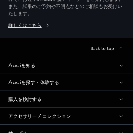
また、試乗のご予約や不明点などのご相談もお受けい
たします。
詳しくはこちら
Back to top
Audiを知る
Audiを探す・体験する
Audi ブランド
Story of Progress
購入を検討する
ディーラー検索
Audi Sport
新車在庫検索
アクセサリー / コレクション
モデル一覧
Formula 1®
試乗車・展示車検索
特別仕様モデル / 限定モデル
デジタルサービス