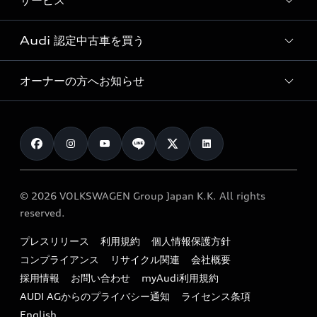
サービス
純正アクセサリー
見積り依頼
e-tronラインアップ
Audi exclusive
オンラインショップ
試乗予約
Audi 認定中古車を買う
サービス入庫予約
価格シミュレーション
Audi driving experience
Audi collection
サービスプログラム
車両比較
オーナーの方へお知らせ
Audi認定中古車
アウディナビアプリ
メンテナンス
ご購入サポート
Audi認定中古車検索
お知らせ
車検 / 定期点検
カタログ一覧
クオリティ
オーナー様向けキャンペーン
e-tronアフターサポート
保証
リコール関連情報
Audi Top Service紹介
© 2026 VOLKSWAGEN Group Japan K.K. All rights
メンテナンス
特定整備適用車一覧
reserved.
myAudi
24時間緊急サポート
リサイクル法
プレスリリース
利用規約
個人情報保護方針
ファイナンス
コンプライアンス
リサイクル関連
会社概要
よくある質問（FAQ）
採用情報
お問い合わせ
myAudi利用規約
キャンペーン / イベント
AUDI AGからのプライバシー通知
ライセンス条項
買取査定
English