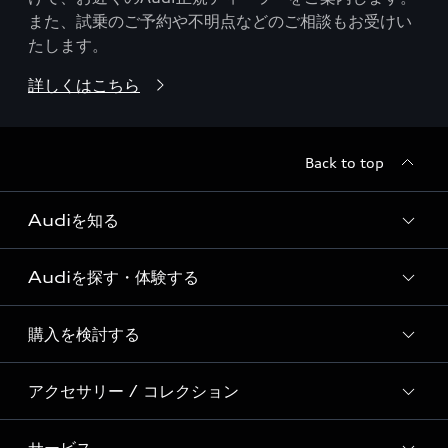
また、試乗のご予約や不明点などのご相談もお受けい
たします。
詳しくはこちら
Back to top
Audiを知る
Audiを探す・体験する
Audi ブランド
Story of Progress
購入を検討する
ディーラー検索
Audi Sport
新車在庫検索
アクセサリー / コレクション
モデル一覧
Formula 1®
試乗車・展示車検索
特別仕様モデル / 限定モデル
デジタルサービス