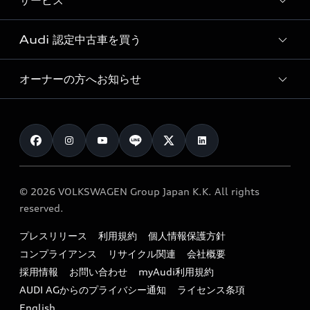
サービス
純正アクセサリー
見積り依頼
e-tronラインアップ
Audi exclusive
オンラインショップ
試乗予約
Audi 認定中古車を買う
サービス入庫予約
価格シミュレーション
Audi driving experience
Audi collection
サービスプログラム
車両比較
オーナーの方へお知らせ
Audi認定中古車
アウディナビアプリ
メンテナンス
ご購入サポート
Audi認定中古車検索
お知らせ
車検 / 定期点検
カタログ一覧
クオリティ
オーナー様向けキャンペーン
e-tronアフターサポート
保証
リコール関連情報
Audi Top Service紹介
© 2026 VOLKSWAGEN Group Japan K.K. All rights
メンテナンス
特定整備適用車一覧
reserved.
myAudi
24時間緊急サポート
リサイクル法
プレスリリース
利用規約
個人情報保護方針
ファイナンス
コンプライアンス
リサイクル関連
会社概要
よくある質問（FAQ）
採用情報
お問い合わせ
myAudi利用規約
キャンペーン / イベント
AUDI AGからのプライバシー通知
ライセンス条項
買取査定
English