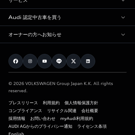
サービス
純正アクセサリー
見積り依頼
e-tronラインアップ
Audi exclusive
オンラインショップ
試乗予約
Audi 認定中古車を買う
サービス入庫予約
価格シミュレーション
Audi driving experience
Audi collection
サービスプログラム
車両比較
オーナーの方へお知らせ
Audi認定中古車
アウディナビアプリ
メンテナンス
ご購入サポート
Audi認定中古車検索
お知らせ
車検 / 定期点検
カタログ一覧
クオリティ
オーナー様向けキャンペーン
e-tronアフターサポート
保証
リコール関連情報
Audi Top Service紹介
© 2026 VOLKSWAGEN Group Japan K.K. All rights
メンテナンス
特定整備適用車一覧
reserved.
myAudi
24時間緊急サポート
リサイクル法
プレスリリース
利用規約
個人情報保護方針
ファイナンス
コンプライアンス
リサイクル関連
会社概要
よくある質問（FAQ）
採用情報
お問い合わせ
myAudi利用規約
キャンペーン / イベント
AUDI AGからのプライバシー通知
ライセンス条項
買取査定
English