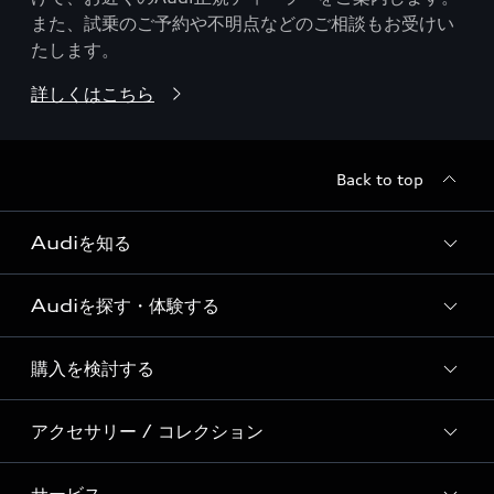
また、試乗のご予約や不明点などのご相談もお受けい
たします。
詳しくはこちら
Back to top
Audiを知る
Audiを探す・体験する
Audi ブランド
Story of Progress
購入を検討する
ディーラー検索
Audi Sport
新車在庫検索
アクセサリー / コレクション
モデル一覧
Formula 1®
試乗車・展示車検索
特別仕様モデル / 限定モデル
デジタルサービス