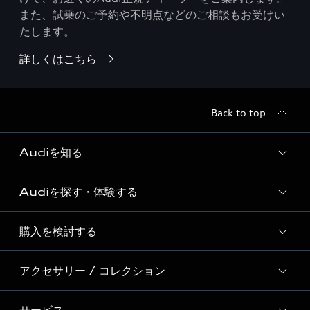
また、試乗のご予約や不明点などのご相談もお受けい
たします。
詳しくはこちら
Back to top
Audiを知る
Audiを探す・体験する
Audi ブランド
Story of Progress
購入を検討する
ディーラー検索
Audi Sport
新車在庫検索
アクセサリー / コレクション
モデル一覧
Formula 1®
試乗車・展示車検索
特別仕様モデル / 限定モデル
デジタルサービス