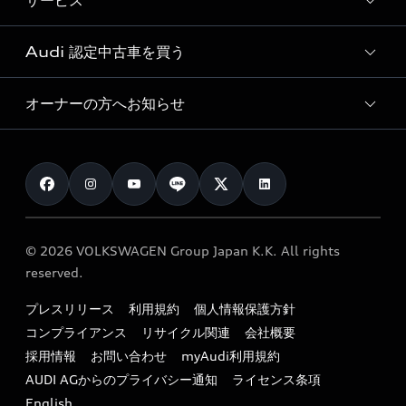
サービス
純正アクセサリー
見積り依頼
e-tronラインアップ
Audi exclusive
オンラインショップ
試乗予約
Audi 認定中古車を買う
サービス入庫予約
価格シミュレーション
Audi driving experience
Audi collection
サービスプログラム
車両比較
オーナーの方へお知らせ
Audi認定中古車
アウディナビアプリ
メンテナンス
ご購入サポート
Audi認定中古車検索
お知らせ
車検 / 定期点検
カタログ一覧
クオリティ
オーナー様向けキャンペーン
e-tronアフターサポート
保証
リコール関連情報
Audi Top Service紹介
© 2026 VOLKSWAGEN Group Japan K.K. All rights
メンテナンス
特定整備適用車一覧
reserved.
myAudi
24時間緊急サポート
リサイクル法
プレスリリース
利用規約
個人情報保護方針
ファイナンス
コンプライアンス
リサイクル関連
会社概要
よくある質問（FAQ）
採用情報
お問い合わせ
myAudi利用規約
キャンペーン / イベント
AUDI AGからのプライバシー通知
ライセンス条項
買取査定
English