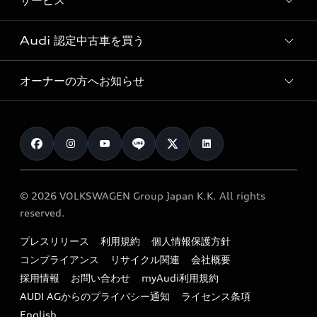
サービス
純正アクセサリー
見積り依頼
e-tronラインアップ
Audi exclusive
オンラインショップ
試乗予約
Audi 認定中古車を買う
サービス入庫予約
価格シミュレーション
Audi driving experience
Audi collection
サービスプログラム
車両比較
オーナーの方へお知らせ
Audi認定中古車
アウディナビアプリ
メンテナンス
ご購入サポート
Audi認定中古車検索
お知らせ
車検 / 定期点検
カタログ一覧
クオリティ
オーナー様向けキャンペーン
e-tronアフターサポート
保証
リコール関連情報
Audi Top Service紹介
© 2026 VOLKSWAGEN Group Japan K.K. All rights
メンテナンス
特定整備適用車一覧
reserved.
myAudi
24時間緊急サポート
リサイクル法
プレスリリース
利用規約
個人情報保護方針
ファイナンス
コンプライアンス
リサイクル関連
会社概要
よくある質問（FAQ）
採用情報
お問い合わせ
myAudi利用規約
キャンペーン / イベント
AUDI AGからのプライバシー通知
ライセンス条項
買取査定
English