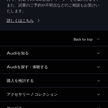
また、試乗のご予約や不明点などのご相談もお受けい
たします。
詳しくはこちら
Back to top
Audiを知る
Audiを探す・体験する
Audi ブランド
Story of Progress
購入を検討する
ディーラー検索
Audi Sport
新車在庫検索
アクセサリー / コレクション
モデル一覧
Formula 1®
試乗車・展示車検索
特別仕様モデル / 限定モデル
デジタルサービス