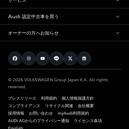
サービス
純正アクセサリー
見積り依頼
e-tronラインアップ
Audi exclusive
オンラインショップ
試乗予約
Audi 認定中古車を買う
サービス入庫予約
価格シミュレーション
Audi driving experience
Audi collection
サービスプログラム
車両比較
オーナーの方へお知らせ
Audi認定中古車
アウディナビアプリ
メンテナンス
ご購入サポート
Audi認定中古車検索
お知らせ
車検 / 定期点検
カタログ一覧
クオリティ
オーナー様向けキャンペーン
e-tronアフターサポート
保証
リコール関連情報
Audi Top Service紹介
© 2026 VOLKSWAGEN Group Japan K.K. All rights
メンテナンス
特定整備適用車一覧
reserved.
myAudi
24時間緊急サポート
リサイクル法
プレスリリース
利用規約
個人情報保護方針
ファイナンス
コンプライアンス
リサイクル関連
会社概要
よくある質問（FAQ）
採用情報
お問い合わせ
myAudi利用規約
キャンペーン / イベント
AUDI AGからのプライバシー通知
ライセンス条項
買取査定
English