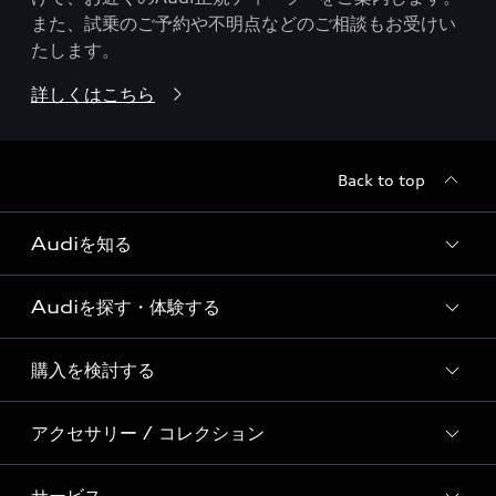
また、試乗のご予約や不明点などのご相談もお受けい
たします。
詳しくはこちら
Back to top
Audiを知る
Audiを探す・体験する
Audi ブランド
Story of Progress
購入を検討する
ディーラー検索
Audi Sport
新車在庫検索
アクセサリー / コレクション
モデル一覧
Formula 1®
試乗車・展示車検索
特別仕様モデル / 限定モデル
デジタルサービス