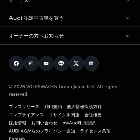
サービス
純正アクセサリー
見積り依頼
e-tronラインアップ
Audi exclusive
オンラインショップ
試乗予約
Audi 認定中古車を買う
サービス入庫予約
価格シミュレーション
Audi driving experience
Audi collection
サービスプログラム
車両比較
オーナーの方へお知らせ
Audi認定中古車
アウディナビアプリ
メンテナンス
ご購入サポート
Audi認定中古車検索
お知らせ
車検 / 定期点検
カタログ一覧
クオリティ
オーナー様向けキャンペーン
e-tronアフターサポート
保証
リコール関連情報
Audi Top Service紹介
© 2026 VOLKSWAGEN Group Japan K.K. All rights
メンテナンス
特定整備適用車一覧
reserved.
myAudi
24時間緊急サポート
リサイクル法
プレスリリース
利用規約
個人情報保護方針
ファイナンス
コンプライアンス
リサイクル関連
会社概要
よくある質問（FAQ）
採用情報
お問い合わせ
myAudi利用規約
キャンペーン / イベント
AUDI AGからのプライバシー通知
ライセンス条項
買取査定
English