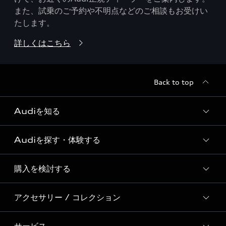
また、試乗のご予約や不明点などのご相談もお受けい
たします。
詳しくはこちら
Back to top
Audiを知る
Audiを探す・体験する
Audi ブランド
Story of Progress
購入を検討する
ディーラー検索
Audi Sport
新車在庫検索
アクセサリー / コレクション
モデル一覧
Formula 1®
試乗車・展示車検索
特別仕様モデル / 限定モデル
デジタルサービス