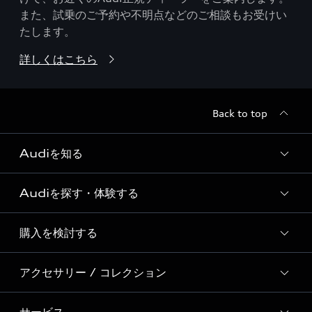
また、試乗のご予約や不明点などのご相談もお受けい
たします。
詳しくはこちら
Back to top
Audiを知る
Audiを探す・体験する
Audi ブランド
Story of Progress
購入を検討する
ディーラー検索
Audi Sport
新車在庫検索
アクセサリー / コレクション
モデル一覧
Formula 1®
試乗車・展示車検索
特別仕様モデル / 限定モデル
デジタルサービス