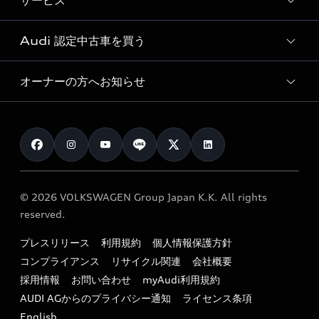
サービス
純正アクセサリー
見積り依頼
e-tronラインアップ
Audi exclusive
オンラインショップ
試乗予約
Audi 認定中古車を買う
サービス入庫予約
価格シミュレーション
Audi driving experience
Audi collection
サービスプログラム
車両比較
オーナーの方へお知らせ
Audi認定中古車
アウディナビアプリ
メンテナンス
ご購入サポート
Audi認定中古車検索
お知らせ
車検 / 定期点検
カタログ一覧
クオリティ
オーナー様向けキャンペーン
e-tronアフターサポート
保証
リコール関連情報
Audi Top Service紹介
© 2026 VOLKSWAGEN Group Japan K.K. All rights
メンテナンス
特定整備適用車一覧
reserved.
myAudi
24時間緊急サポート
リサイクル法
プレスリリース
利用規約
個人情報保護方針
ファイナンス
コンプライアンス
リサイクル関連
会社概要
よくある質問（FAQ）
採用情報
お問い合わせ
myAudi利用規約
キャンペーン / イベント
AUDI AGからのプライバシー通知
ライセンス条項
買取査定
English