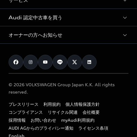
サービス
純正アクセサリー
見積もり依頼
e-tronラインアップ
Audi exclusive
オンラインショップ
試乗予約
Audi 認定中古車を買う
サービス入庫予約
価格シミュレーション
Audi driving experience
Audi collection
サービスプログラム
車両比較
オーナーの方へお知らせ
Audi認定中古車
アウディナビアプリ
メンテナンス
ご購入サポート
Audi認定中古車検索
お知らせ
車検 / 定期点検
カタログ一覧
クオリティ
オーナー様向けキャンペーン
e-tronアフターサポート
保証
リコール関連情報
Audi Top Service紹介
© 2026 VOLKSWAGEN Group Japan K.K. All rights
メンテナンス
特定整備適用車一覧
reserved.
myAudi
24時間緊急サポート
リサイクル法
プレスリリース
利用規約
個人情報保護方針
ファイナンス
コンプライアンス
リサイクル関連
会社概要
よくある質問（FAQ）
採用情報
お問い合わせ
myAudi利用規約
キャンペーン / イベント
AUDI AGからのプライバシー通知
ライセンス条項
買取査定
English