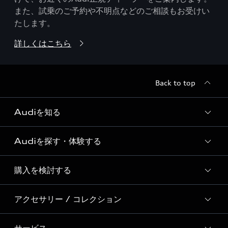
また、試乗のご予約や不明点などのご相談もお受けい
たします。
詳しくはこちら
Back to top
Audiを知る
Audiを探す・体験する
Audi ブランド
Story of Progress
購入を検討する
ディーラー検索
Audi Sport
新車在庫検索
アクセサリー / コレクション
モデル一覧
Formula 1®
試乗車・展示車検索
特別仕様モデル / 限定モデル
デジタルサービス