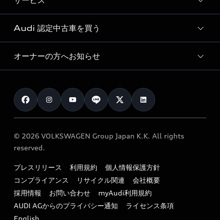
サービス
純正アクセサリー
見積り依頼
e-tronラインアップ
Audi exclusive
オンラインショップ
試乗予約
Audi 認定中古車を買う
サービス入庫予約
価格シミュレーション
Audi driving experience
Audi collection
サービスプログラム
車両比較
オーナーの方へお知らせ
Audi認定中古車
アウディナビアプリ
メンテナンス
ご購入サポート
Audi認定中古車検索
お知らせ
車検 / 定期点検
カタログ一覧
クオリティ
オーナー様向けキャンペーン
e-tronアフターサポート
保証
リコール関連情報
Audi Top Service紹介
© 2026 VOLKSWAGEN Group Japan K.K. All rights
メンテナンス
特定整備適用車一覧
reserved.
myAudi
24時間緊急サポート
リサイクル法
プレスリリース
利用規約
個人情報保護方針
ファイナンス
コンプライアンス
リサイクル関連
会社概要
よくある質問（FAQ）
採用情報
お問い合わせ
myAudi利用規約
キャンペーン / イベント
AUDI AGからのプライバシー通知
ライセンス条項
買取査定
English