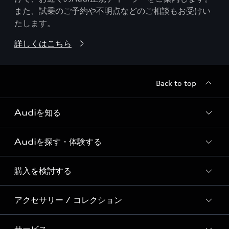
また、試乗のご予約や不明点などのご相談もお受けい
たします。
詳しくはこちら
Back to top
Audiを知る
Audiを探す・体験する
Audi ブランド
Story of Progress
購入を検討する
ディーラー検索
Audi Sport
新車在庫検索
アクセサリー / コレクション
モデル一覧
Formula 1®
試乗車・展示車検索
特別仕様モデル / 限定モデル
デジタルサービス