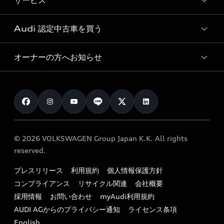
サービス
純正アクセサリー
見積り依頼
e-tronラインアップ
Audi exclusive
オンラインショップ
試乗予約
Audi 認定中古車を買う
サービス入庫予約
価格シミュレーション
Audi driving experience
Audi collection
サービスプログラム
車両比較
オーナーの方へお知らせ
Audi認定中古車
アウディナビアプリ
メンテナンス
ご購入サポート
Audi認定中古車検索
お知らせ
車検 / 定期点検
カタログ一覧
クオリティ
オーナー様向けキャンペーン
e-tronアフターサポート
保証
リコール関連情報
Audi Top Service紹介
© 2026 VOLKSWAGEN Group Japan K.K. All rights
メンテナンス
特定整備適用車一覧
reserved.
myAudi
24時間緊急サポート
リサイクル法
プレスリリース
利用規約
個人情報保護方針
ファイナンス
コンプライアンス
リサイクル関連
会社概要
よくある質問（FAQ）
採用情報
お問い合わせ
myAudi利用規約
キャンペーン / イベント
AUDI AGからのプライバシー通知
ライセンス条項
買取査定
English