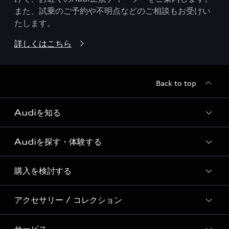
また、試乗のご予約や不明点などのご相談もお受けい
たします。
詳しくはこちら
Back to top
Audiを知る
Audiを探す・体験する
Audi ブランド
Story of Progress
購入を検討する
ディーラー検索
Audi Sport
新車在庫検索
アクセサリー / コレクション
モデル一覧
Formula 1®
試乗車・展示車検索
特別仕様モデル / 限定モデル
デジタルサービス