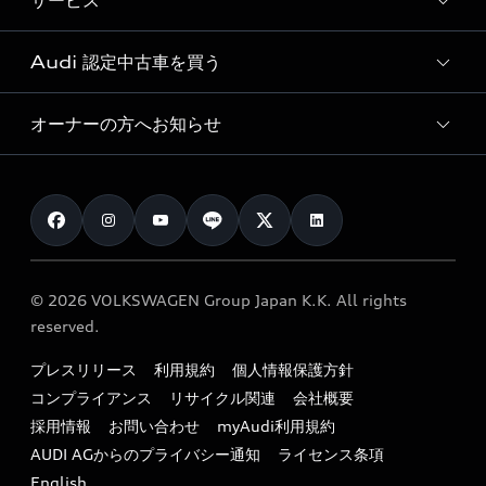
サービス
純正アクセサリー
見積り依頼
e-tronラインアップ
Audi exclusive
オンラインショップ
試乗予約
Audi 認定中古車を買う
サービス入庫予約
価格シミュレーション
Audi driving experience
Audi collection
サービスプログラム
車両比較
オーナーの方へお知らせ
Audi認定中古車
アウディナビアプリ
メンテナンス
ご購入サポート
Audi認定中古車検索
お知らせ
車検 / 定期点検
カタログ一覧
クオリティ
オーナー様向けキャンペーン
e-tronアフターサポート
保証
リコール関連情報
Audi Top Service紹介
© 2026 VOLKSWAGEN Group Japan K.K. All rights
メンテナンス
特定整備適用車一覧
reserved.
myAudi
24時間緊急サポート
リサイクル法
プレスリリース
利用規約
個人情報保護方針
ファイナンス
コンプライアンス
リサイクル関連
会社概要
よくある質問（FAQ）
採用情報
お問い合わせ
myAudi利用規約
キャンペーン / イベント
AUDI AGからのプライバシー通知
ライセンス条項
買取査定
English