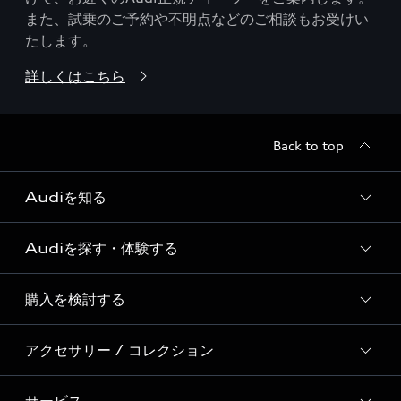
また、試乗のご予約や不明点などのご相談もお受けい
たします。
詳しくはこちら
Back to top
Audiを知る
Audiを探す・体験する
Audi ブランド
Story of Progress
購入を検討する
ディーラー検索
Audi Sport
新車在庫検索
アクセサリー / コレクション
モデル一覧
Formula 1®
試乗車・展示車検索
特別仕様モデル / 限定モデル
デジタルサービス