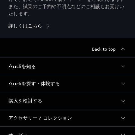
また、試乗のご予約や不明点などのご相談もお受けい
たします。
詳しくはこちら
Back to top
Audiを知る
Audiを探す・体験する
Audi ブランド
Story of Progress
購入を検討する
ディーラー検索
Audi Sport
新車在庫検索
アクセサリー / コレクション
モデル一覧
Formula 1®
試乗車・展示車検索
特別仕様モデル / 限定モデル
デジタルサービス