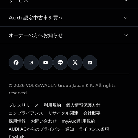
サービス
純正アクセサリー
見積り依頼
e-tronラインアップ
Audi exclusive
オンラインショップ
試乗予約
Audi 認定中古車を買う
サービス入庫予約
価格シミュレーション
Audi driving experience
Audi collection
サービスプログラム
車両比較
オーナーの方へお知らせ
Audi認定中古車
アウディナビアプリ
メンテナンス
ご購入サポート
Audi認定中古車検索
お知らせ
車検 / 定期点検
カタログ一覧
クオリティ
オーナー様向けキャンペーン
e-tronアフターサポート
保証
リコール関連情報
Audi Top Service紹介
© 2026 VOLKSWAGEN Group Japan K.K. All rights
メンテナンス
特定整備適用車一覧
reserved.
myAudi
24時間緊急サポート
リサイクル法
プレスリリース
利用規約
個人情報保護方針
ファイナンス
コンプライアンス
リサイクル関連
会社概要
よくある質問（FAQ）
採用情報
お問い合わせ
myAudi利用規約
キャンペーン / イベント
AUDI AGからのプライバシー通知
ライセンス条項
買取査定
English