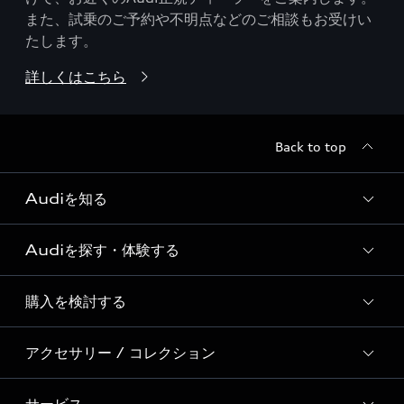
また、試乗のご予約や不明点などのご相談もお受けい
たします。
詳しくはこちら
Back to top
Audiを知る
Audiを探す・体験する
Audi ブランド
Story of Progress
購入を検討する
ディーラー検索
Audi Sport
新車在庫検索
アクセサリー / コレクション
モデル一覧
Formula 1®
試乗車・展示車検索
特別仕様モデル / 限定モデル
デジタルサービス