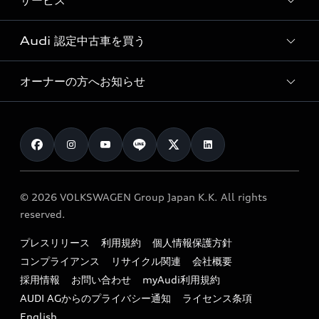
サービス
純正アクセサリー
見積もり依頼
e-tronラインアップ
Audi exclusive
オンラインショップ
試乗予約
Audi 認定中古車を買う
サービス入庫予約
価格シミュレーション
Audi driving experience
Audi collection
サービスプログラム
車両比較
オーナーの方へお知らせ
Audi認定中古車
アウディナビアプリ
メンテナンス
ご購入サポート
Audi認定中古車検索
お知らせ
車検 / 定期点検
カタログ一覧
クオリティ
オーナー様向けキャンペーン
e-tronアフターサポート
保証
リコール関連情報
Audi Top Service紹介
© 2026 VOLKSWAGEN Group Japan K.K. All rights
メンテナンス
特定整備適用車一覧
reserved.
myAudi
24時間緊急サポート
リサイクル法
プレスリリース
利用規約
個人情報保護方針
ファイナンス
コンプライアンス
リサイクル関連
会社概要
よくある質問（FAQ）
採用情報
お問い合わせ
myAudi利用規約
キャンペーン / イベント
AUDI AGからのプライバシー通知
ライセンス条項
買取査定
English