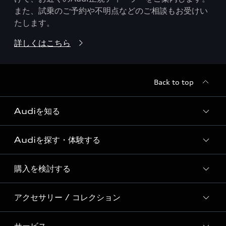
また、試乗のご予約や不明点などのご相談もお受けい
たします。
詳しくはこちら
Back to top
Audiを知る
Audiを探す・体験する
Audi ブランド
Story of Progress
購入を検討する
ディーラー検索
Audi Sport
新車在庫検索
アクセサリー / コレクション
モデル一覧
Formula 1®
試乗車・展示車検索
特別仕様モデル / 限定モデル
デジタルサービス