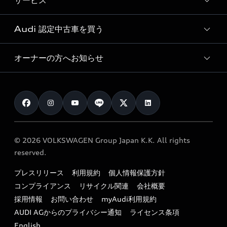
サービス
純正アクセサリー
見積り依頼
e-tronラインアップ
Audi exclusive
オンラインショップ
試乗予約
Audi 認定中古車を買う
サービス入庫予約
価格シミュレーション
Audi driving experience
Audi collection
サービスプログラム
車両比較
オーナーの方へお知らせ
Audi認定中古車
アウディナビアプリ
メンテナンス
ご購入サポート
Audi認定中古車検索
お知らせ
車検 / 定期点検
カタログ一覧
クオリティ
オーナー様向けキャンペーン
e-tronアフターサポート
保証
リコール関連情報
Audi Top Service紹介
© 2026 VOLKSWAGEN Group Japan K.K. All rights
メンテナンス
特定整備適用車一覧
reserved.
myAudi
24時間緊急サポート
リサイクル法
プレスリリース
利用規約
個人情報保護方針
ファイナンス
コンプライアンス
リサイクル関連
会社概要
よくある質問（FAQ）
採用情報
お問い合わせ
myAudi利用規約
キャンペーン / イベント
AUDI AGからのプライバシー通知
ライセンス条項
買取査定
English