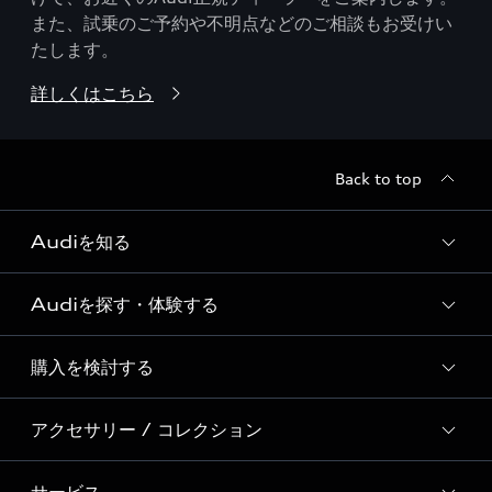
また、試乗のご予約や不明点などのご相談もお受けい
たします。
詳しくはこちら
Back to top
Audiを知る
Audiを探す・体験する
Audi ブランド
Story of Progress
購入を検討する
ディーラー検索
Audi Sport
新車在庫検索
アクセサリー / コレクション
モデル一覧
Formula 1®
試乗車・展示車検索
特別仕様モデル / 限定モデル
デジタルサービス