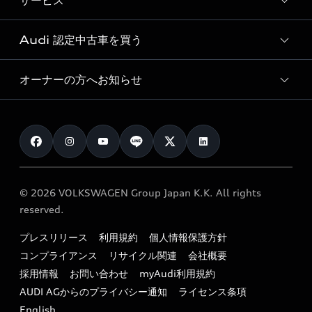
サービス
純正アクセサリー
見積り依頼
e-tronラインアップ
Audi exclusive
オンラインショップ
試乗予約
Audi 認定中古車を買う
サービス入庫予約
価格シミュレーション
Audi driving experience
Audi collection
サービスプログラム
車両比較
オーナーの方へお知らせ
Audi認定中古車
アウディナビアプリ
メンテナンス
ご購入サポート
Audi認定中古車検索
お知らせ
車検 / 定期点検
カタログ一覧
クオリティ
オーナー様向けキャンペーン
e-tronアフターサポート
保証
リコール関連情報
Audi Top Service紹介
© 2026 VOLKSWAGEN Group Japan K.K. All rights
メンテナンス
特定整備適用車一覧
reserved.
myAudi
24時間緊急サポート
リサイクル法
プレスリリース
利用規約
個人情報保護方針
ファイナンス
コンプライアンス
リサイクル関連
会社概要
よくある質問（FAQ）
採用情報
お問い合わせ
myAudi利用規約
キャンペーン / イベント
AUDI AGからのプライバシー通知
ライセンス条項
買取査定
English