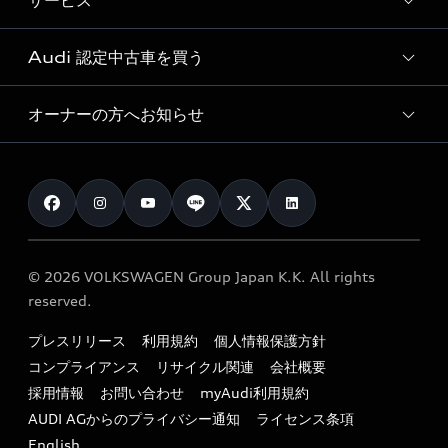
サービス
純正アクセサリー
見積り依頼
e-tronラインアップ
Audi exclusive
オンラインショップ
試乗予約
Audi 認定中古車を買う
サービス入庫予約
価格シミュレーション
Audi driving experience
Audi collection
サービスプログラム
車両比較
オーナーの方へお知らせ
Audi認定中古車
アウディナビアプリ
メンテナンス
ご購入サポート
Audi認定中古車検索
お知らせ
車検 / 定期点検
カタログ一覧
クオリティ
オーナー様向けキャンペーン
e-tronアフターサポート
保証
リコール関連情報
Audi Top Service紹介
© 2026 VOLKSWAGEN Group Japan K.K. All rights
メンテナンス
特定整備適用車一覧
reserved.
myAudi
24時間緊急サポート
リサイクル法
プレスリリース
利用規約
個人情報保護方針
ファイナンス
コンプライアンス
リサイクル関連
会社概要
よくある質問（FAQ）
採用情報
お問い合わせ
myAudi利用規約
キャンペーン / イベント
AUDI AGからのプライバシー通知
ライセンス条項
買取査定
English