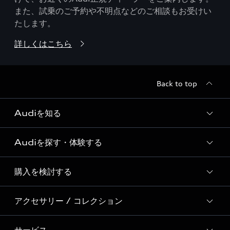
また、試乗のご予約や不明点などのご相談もお受けい
たします。
詳しくはこちら
Back to top
Audiを知る
Audiを探す・体験する
Audi ブランド
Story of Progress
購入を検討する
ディーラー検索
Audi Sport
新車在庫検索
アクセサリー / コレクション
モデル一覧
Formula 1®
試乗車・展示車検索
特別仕様モデル / 限定モデル
デジタルサービス