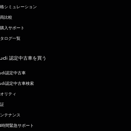
格シミュレーション
両比較
購入サポート
タログ一覧
udi 認定中古車を買う
udi認定中古車
udi認定中古車検索
オリティ
証
ンテナンス
4時間緊急サポート