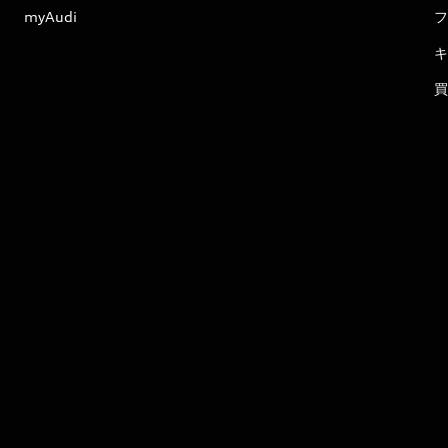
myAudi
フ
キ
買